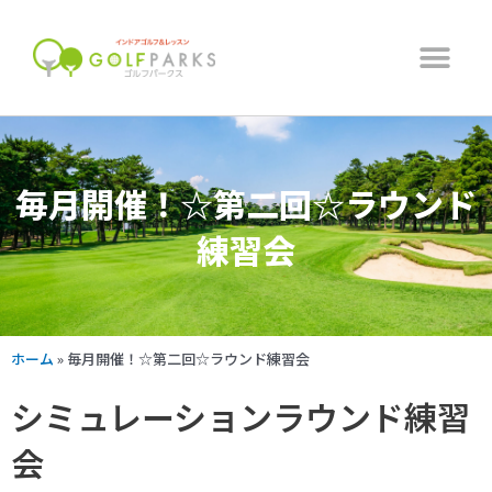
内
メ
容
ニ
を
ュ
ス
ー
キ
ッ
プ
毎月開催！☆第二回☆ラウンド
練習会
ホーム
»
毎月開催！☆第二回☆ラウンド練習会
シミュレーションラウンド練習
会