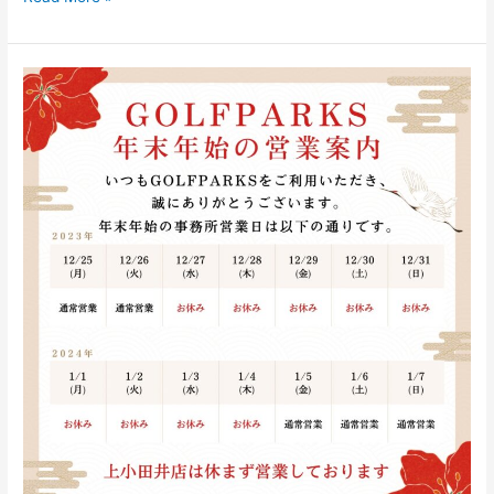
年
末
年
始
営
業
の
ご
案
内