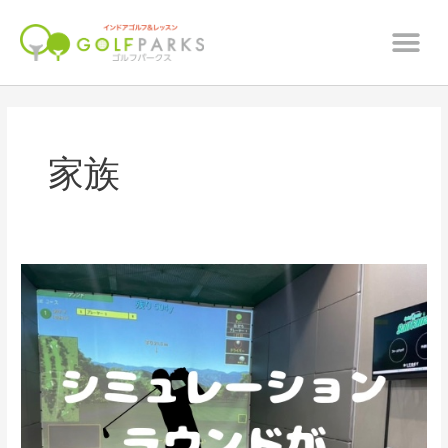
内
メ
容
ニ
を
ュ
ス
ー
キ
ッ
プ
家族
★
限
定
企
画
★
回
数