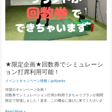
券
で
シ
ミ
ュ
レ
ー
シ
ョ
ン
打
席
★限定企画★回数券でシミュレーシ
利
ョン打席利用可能！
用
可
イベントキャンペーン情報
/
golfparks
能！
待望のキャンペーン企画！
回数券でシミュレーション打席が利用できちゃうプランが期間
限定で登場しました！是非、この機会に遊びに来てください♪
Read More »