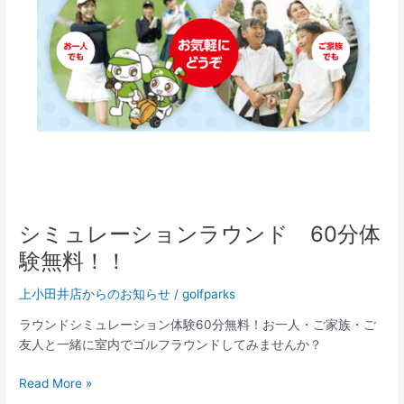
ン
ラ
ウ
ン
ド
60
分
体
験
無
料！！
シミュレーションラウンド 60分体
験無料！！
上小田井店からのお知らせ
/
golfparks
ラウンドシミュレーション体験60分無料！お一人・ご家族・ご
友人と一緒に室内でゴルフラウンドしてみませんか？
Read More »