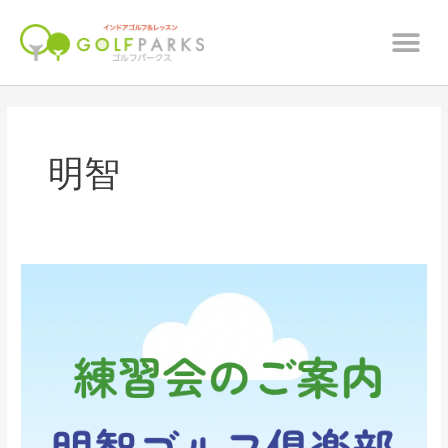
内
メ
容
ニ
を
ュ
ス
ー
キ
ッ
プ
明智
毎
月
開
催
☆
第
十
三