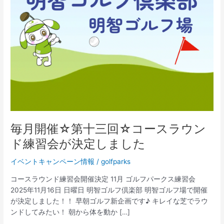
回
☆
コ
ー
ス
ラ
ウ
ン
ド
練
習
会
毎月開催☆第十三回☆コースラウン
が
ド練習会が決定しました
決
定
イベントキャンペーン情報
/
golfparks
し
ま
コースラウンド練習会開催決定 11月 ゴルフパークス練習会
し
2025年11月16日 日曜日 明智ゴルフ倶楽部 明智ゴルフ場で開催
た
が決定しました！！ 早朝ゴルフ新企画です♪ キレイな芝でラウ
ンドしてみたい！ 朝から体を動か […]