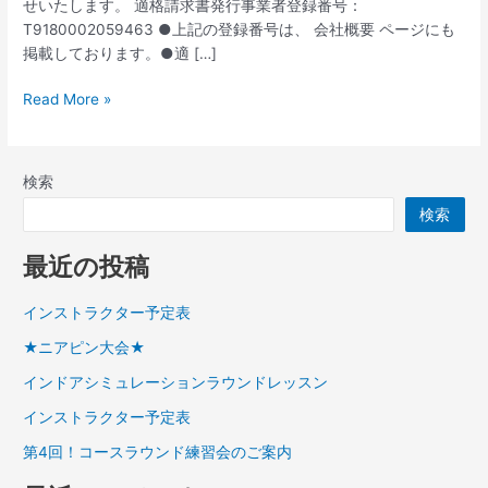
せいたします。 適格請求書発行事業者登録番号：
行
T9180002059463 ●上記の登録番号は、 会社概要 ページにも
事
掲載しております。●適 […]
業
者
Read More »
登
録
番
号
検索
を
検索
Web
サ
最近の投稿
イ
ト
インストラクター予定表
に
掲
★ニアピン大会★
載
インドアシミュレーションラウンドレッスン
し
インストラクター予定表
ま
し
第4回！コースラウンド練習会のご案内
た