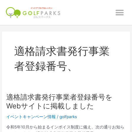
内
メ
容
ニ
を
ュ
ス
ー
キ
ッ
プ
適格請求書発行事業
者登録番号、
適格請求書発行事業者登録番号を
適
格
Webサイトに掲載しました
請
求
イベントキャンペーン情報
/
golfparks
書
令和5年10月から始まるインボイス制度に備え、次の通りお知ら
発